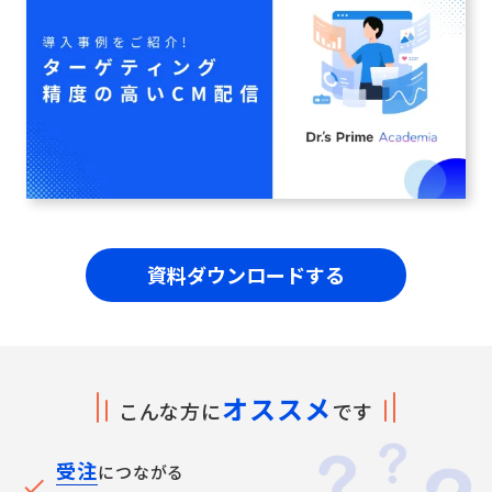
資料ダウンロードする
オススメ
こんな方に
です
受注
につながる
check