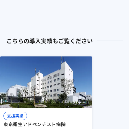
「救急体制の構築」を行う点です。イン
メディカルセンター
センティブ設計、マニュアル作成、相互
評価システムなど、組織として成果を出
すための「仕組み」をセットで提供しま
す。
実績：「仕組み」の導入が好循環を
こちらの導入実績もご覧ください
生み出す - 谷津保健病院
支援実績
東京衛生アドベンチスト病院