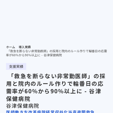
個別相談する
資料ダ
病院担当者向け
ホーム
導入実績
「救急を断らない非常勤医師」の採用と院内のルール作りで輪番日の応需
率が60％から90％以上に - 谷津保健病院
支援実績
「救急を断らない非常勤医師」の採
用と院内のルール作りで輪番日の応
需率が60％から90％以上に - 谷津
保健病院
谷津保健病院
医師働き方改革
病院経営収益化
当直夜間救急