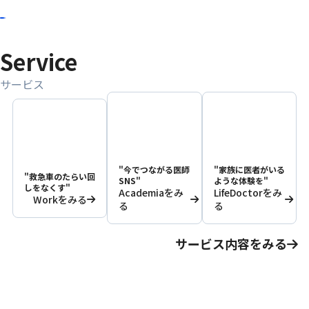
Service
サービス
"今でつながる医師
"家族に医者がいる
"救急車のたらい回
SNS"
ような体験を"
しをなくす"
Academiaをみ
LifeDoctorをみ
Workをみる
る
る
サービス内容をみる