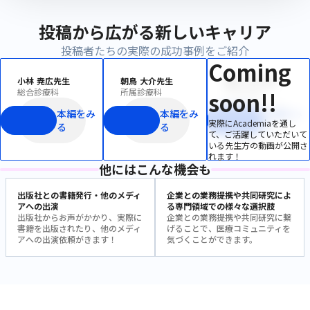
投稿から広がる新しいキャリア
投稿者たちの実際の成功事例をご紹介
Coming
小林 尭広先生
朝鳥 大介先生
朝鳥 大介先生
総合診療科
所属診療科
所属診療科
soon!!
本編をみ
本編をみ
本編をみ
実際にAcademiaを通し
る
る
る
て、ご活躍していただいて
いる先生方の動画が公開さ
れます！
他にはこんな機会も
出版社との書籍発行・他のメディ
企業との業務提携や共同研究によ
アへの出演
る専門領域での様々な選択肢
出版社からお声がかかり、実際に
企業との業務提携や共同研究に繋
書籍を出版されたり、他のメディ
げることで、医療コミュニティを
アへの出演依頼がきます！
気づくことができます。