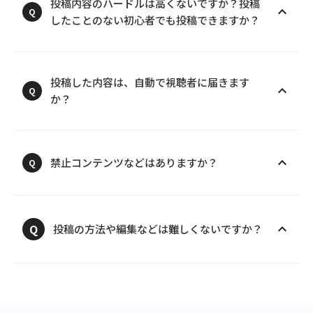
投稿内容のハードルは高くないですか？投稿
keyboard_arrow_up
Q
したことのない初心者でも投稿できますか？
初めての方でも投稿いただけます。動画やスラ
イド（写真）など過去に登壇した学会で、利用
A
投稿した内容は、自動で視聴者に届きます
した資料を活用してください。
keyboard_arrow_up
Q
か？
投稿後は、一度サービス運営事務局の担当者に
届き、アップロード作業が行われます。その
A
keyboard_arrow_up
禁止コンテンツなどはありますか？
Q
後、プラットフォーム上で公開され、他のユー
ザー（視聴者）にコンテンツが届きます。
コミュニティ／サービスの利用規約で禁止して
いる内容（他人の著作物の無断転載、差別／誹
Q
keyboard_arrow_up
投稿の方法や編集などは難しくないですか？
謗中傷、わいせつ、不正行為など）を禁止コン
テンツとしております。違反が見つかった場合
A
の対応としては、「アカウントの削除」また
投稿の方法に関しては、このサイト内にある
は、「アカウント停止」の対応をさせていただ
「投稿する」ボタンから投稿に進んでくださ
A
きます。
い。