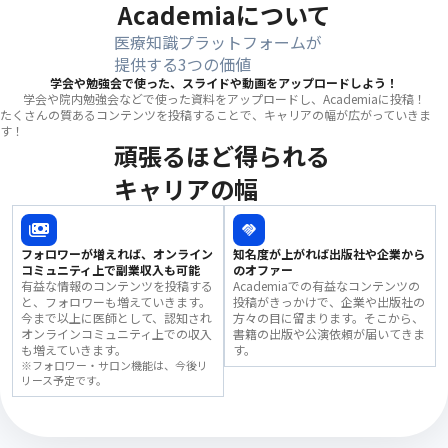
Academiaについて
医療知識プラットフォームが
提供する3つの価値
学会や勉強会で使った、スライドや動画をアップロードしよう！
学会や院内勉強会などで使った資料をアップロードし、Academiaに投稿！
たくさんの質あるコンテンツを投稿することで、キャリアの幅が広がっていきま
す！
頑張るほど得られる
キャリアの幅
フォロワーが増えれば、オンライン
知名度が上がれば出版社や企業から
コミュニティ上で副業収入も可能
のオファー
有益な情報のコンテンツを投稿する
Academiaでの有益なコンテンツの
と、フォロワーも増えていきます。
投稿がきっかけで、企業や出版社の
今まで以上に医師として、認知され
方々の目に留まります。そこから、
オンラインコミュニティ上での収入
書籍の出版や公演依頼が届いてきま
も増えていきます。
す。
※フォロワー・サロン機能は、今後リ
リース予定です。