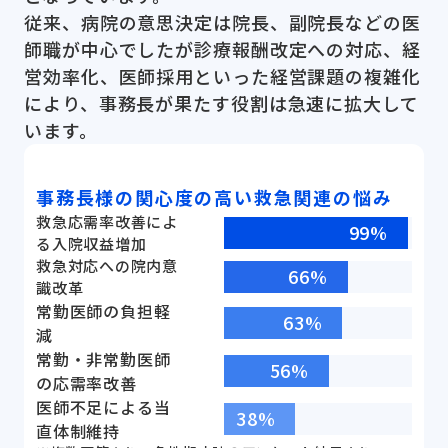
従来、病院の意思決定は院長、副院長などの医
師職が中心でしたが診療報酬改定への対応、経
営効率化、医師採用といった経営課題の複雑化
により、事務長が果たす役割は急速に拡大して
います。
事務長様の関心度の高い救急関連の悩み
救急応需率改善によ
99%
る入院収益増加
救急対応への院内意
66%
識改革
常勤医師の負担軽
63%
減
常勤・非常勤医師
56%
の応需率改善
医師不足による当
38%
直体制維持