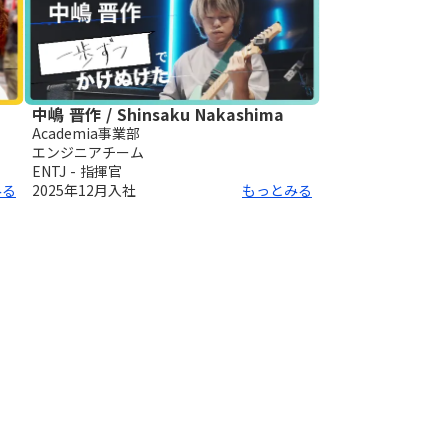
中嶋 晋作 / Shinsaku Nakashima
Academia事業部
エンジニアチーム
ENTJ - 指揮官
みる
2025年12月
入社
もっとみる