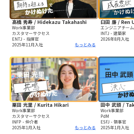
髙橋 秀寿 / Hidekazu Takahashi
臼田 廉 / Ren 
Work事業部
エンジニアチーム
カスタマーサクセス
INTJ - 建築家
ENTJ - 指揮官
2026年8月
入社
2025年11月
入社
もっとみる
栗田 光里 / Kurita Hikari
田中 武頭 / Tak
Work事業部
Work事業部
カスタマーサクセス
PdM
INFP - 仲介者
ESFJ - 領事官
2025年1月
入社
もっとみる
2025年1月
入社