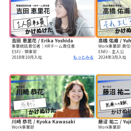
吉田 恵里花 / Erika Yoshida
高橋 佑甫 / Yuh
事業統括責任者｜HRチーム責任者
Work事業部 責任
ESFJ - 領事官
ENFJ - 主人公
2018年10月
入社
もっとみる
2024年3月
入社
川崎 恭花 / Kyoka Kawasaki
藤沼 祐二 / Yuji
Work事業部
Work事業部