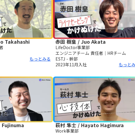
o Takahashi
赤田 樹皇 / Juo Akata
者
LifeDoctor事業部
エンジニアチーム 責任者｜HRチーム
もっとみる
ESTJ - 幹部
2023年11月
入社
もっと
 Fujinuma
萩村 隼士 / Hayato Hagimura
Work事業部