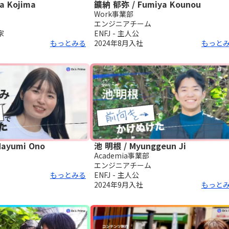
a Kojima
鑛納 郁弥 / Fumiya Kounou
Work事業部
エンジニアチーム
家
ENFJ - 主人公
もっとみる
2024年8月
入社
もっと
ayumi Ono
池 明根 / Myunggeun Ji
Academia事業部
エンジニアチーム
もっとみる
ENFJ - 主人公
2024年9月
入社
もっと