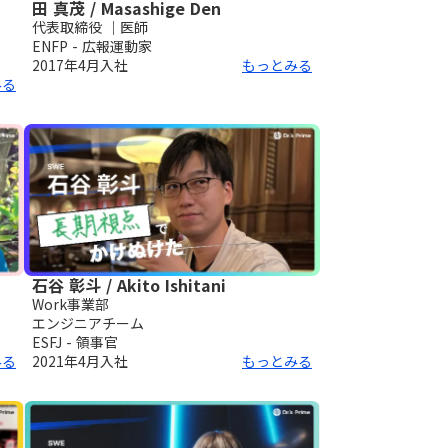
田 真茂 / Masashige Den
代表取締役 ｜医師
ENFP - 広報運動家
2017年4月
入社
もっとみる
みる
石谷 彰斗 / Akito Ishitani
Work事業部
エンジニアチーム
ESFJ - 領事官
みる
2021年4月
入社
もっとみる