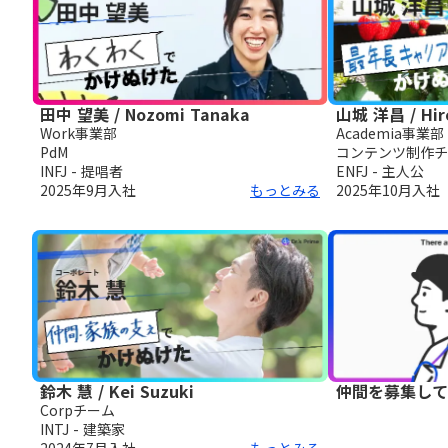
田中 望美 / Nozomi Tanaka
山城 洋昌 / Hir
Work事業部
Academia事業部
PdM
コンテンツ制作チ
INFJ - 提唱者
ENFJ - 主人公
2025年9月
入社
もっとみる
2025年10月
入社
鈴木 慧 / Kei Suzuki
仲間を募集して
Corpチーム
INTJ - 建築家