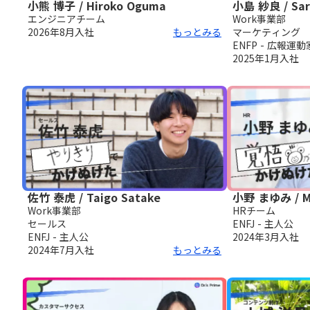
小熊 博子 / Hiroko Oguma
小島 紗良 / Sar
エンジニアチーム
Work事業部
2026年8月
入社
もっとみる
マーケティング
ENFP - 広報運動
2025年1月
入社
佐竹 泰虎 / Taigo Satake
小野 まゆみ / M
Work事業部
HRチーム
セールス
ENFJ - 主人公
ENFJ - 主人公
2024年3月
入社
2024年7月
入社
もっとみる