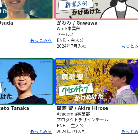
Usuda
がわわ / Gawawa
Work事業部
セールス
もっとみる
ENFJ - 主人公
2024年7月
入社
もっと
eto Tanaka
廣瀬 聖 / Akira Hirose
Academia事業部
プロダクトデザインチーム
ENFJ - 主人公
もっとみる
2024年1月
入社
もっと