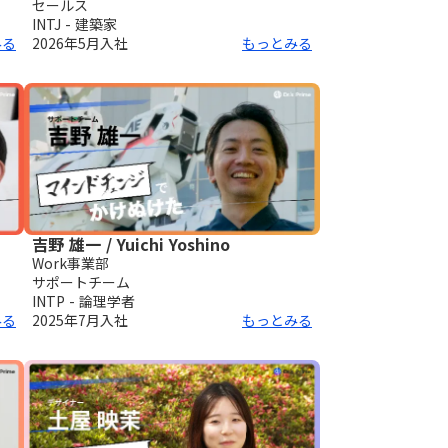
セールス
INTJ - 建築家
みる
2026年5月
入社
もっとみる
吉野 雄一 / Yuichi Yoshino
Work事業部
サポートチーム
INTP - 論理学者
みる
2025年7月
入社
もっとみる