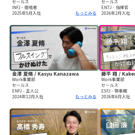
セールス
セールス
INFJ - 提唱者
ENTJ - 指揮官
2025年5月
入社
もっとみる
2026年2月
入社
金澤 夏脩 / Kasyu Kanazawa
藤平 翔 / Kaker
Work事業部
Work事業部
セールス
セールス
ENFJ - 主人公
ESFJ - 領事館
2024年12月
入社
もっとみる
2026年6月
入社