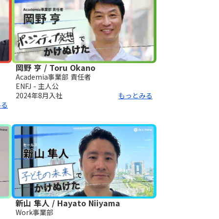
岡野 亨 / Toru Okano
Academia事業部 責任者
ENFJ - 主人公
2024年8月
入社
もっとみる
みる
新山 隼人 / Hayato Niiyama
Work事業部