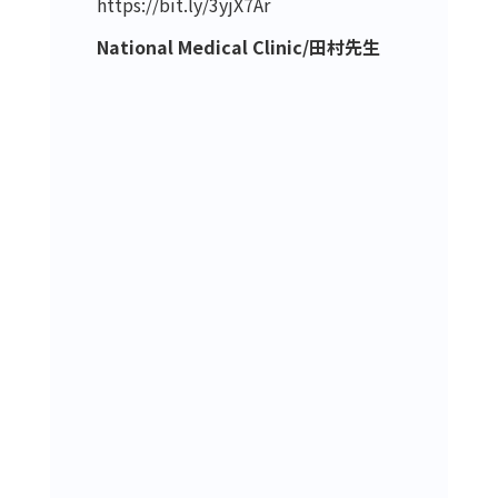
https://bit.ly/3yjX7Ar
National Medical Clinic/田村先生