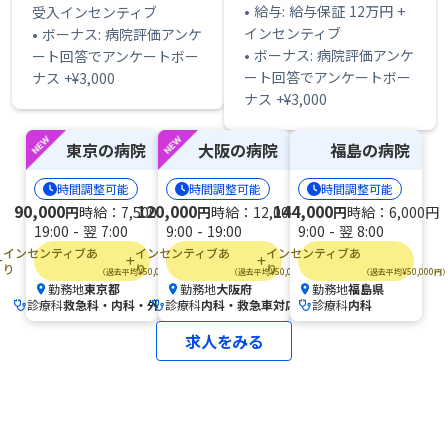
• 給与: 給与保証 12万円 +
受入インセンティブ
インセンティブ
• ボーナス: 病院評価アンケ
• ボーナス: 病院評価アンケ
ート回答でアンケートボー
ート回答でアンケートボー
ナス +¥3,000
ナス +¥3,000
東京の病院
大阪の病院
福島の病院
時間調整可能
時間調整可能
時間調整可能
90,000
120,000
144,000
円
時給：7,500円
円
時給：12,000円
円
時給：6,000円
19:00 - 翌 7:00
9:00 - 19:00
9:00 - 翌 8:00
インセンティブあ
インセンティブあ
インセンティブあ
り
り
り
（過去平均¥50,000円）
（過去平均¥50,000円）
（過去平均¥50,000円
勤務地
東京都
勤務地
大阪府
勤務地
福島県
location_on
location_on
location_on
診療科
救急科・内科・外科
診療科
内科・救急車対応
診療科
内科
求人をみる