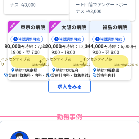
ート回答でアンケートボー
ナス +¥3,000
ナス +¥3,000
東京の病院
大阪の病院
福島の病院
時間調整可能
時間調整可能
時間調整可能
90,000
120,000
144,000
円
時給：7,500円
円
時給：12,000円
円
時給：6,000円
19:00 - 翌 7:00
9:00 - 19:00
9:00 - 翌 8:00
インセンティブあ
インセンティブあ
インセンティブあ
り
り
り
（過去平均¥50,000円）
（過去平均¥50,000円）
（過去平均¥50,000円
勤務地
東京都
勤務地
大阪府
勤務地
福島県
location_on
location_on
location_on
診療科
救急科・内科・外科
診療科
内科・救急車対応
診療科
内科
求人をみる
勤務事例