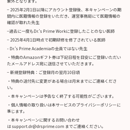
象外となります。
− 2025年2月1日以降にアカウント登録後、本キャンペーンの期
間内に医籍情報の登録をいただき、運営事務局にて医籍情報の
確認が取れた先生
−過去に一度もDr.'s Prime Workに登録したことのない医師
− 2025年4月1日時点で初期研修を修了されている医師
- Dr.'s Prime Academiaの会員ではない先生
・特典のAmazonギフト券は下記日程を目安にご登録いただい
たメールアドレス宛に送信させていただきます。
− 新規登録特典：ご登録月の翌月10日頃
・特典の送付先に変更がある場合は月末までにご連絡くださ
い。
・本キャンペーンは予告なく終了する可能性がございます。
・個人情報の取り扱いは本サービスの
プライバシーポリシー
に
準じます。
・本キャンペーンに関するお問い合わせ
は
support.dr@drsprime.com
までご連絡ください。