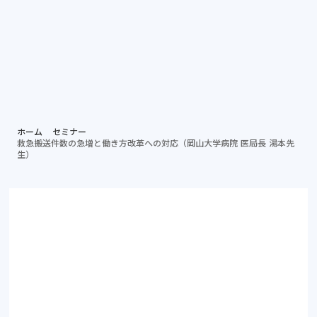
個別相談する
資料ダ
病院担当者向け
ホーム
セミナー
救急搬送件数の急増と働き方改革への対応（岡山大学病院 医局長 湯本先
生）