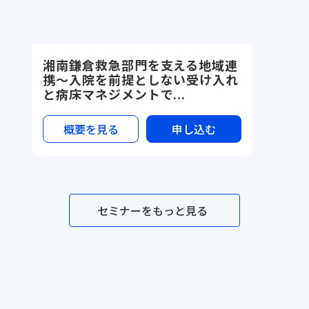
湘南鎌倉救急部門を支える地域連
携〜入院を前提としない受け入れ
と病床マネジメントで...
概要を見る
申し込む
セミナーをもっと見る
セミナー一覧
メソッド一覧
テンプレ一覧
事例一覧
サービス資料
利用規約
プライ
©Dr.'s Prime,inc.