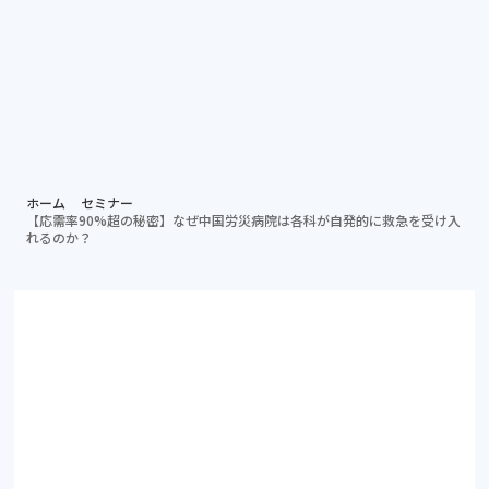
個別相談する
資料ダ
病院担当者向け
ホーム
セミナー
【応需率90%超の秘密】なぜ中国労災病院は各科が自発的に救急を受け入
れるのか？