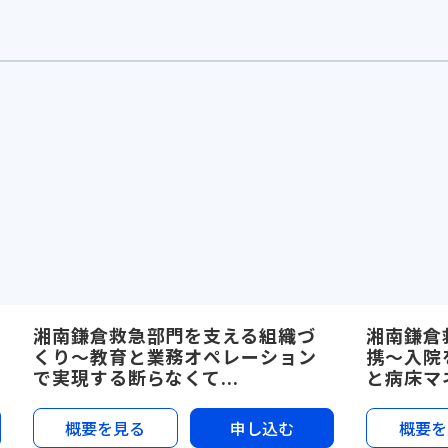
湘南鎌倉救急部門を支える組織づ
湘南鎌倉
くり〜教育と業務オペレーション
携〜入院
で実現する断らなくて...
と病床マネ
概要を見る
申し込む
概要を