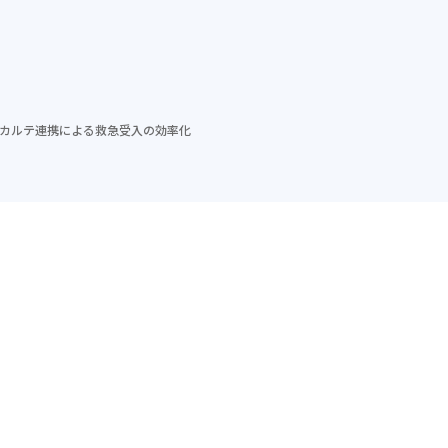
ム
導入実績
セミナー
メソッド
会社紹介
通カルテ連携による救急受入の効率化