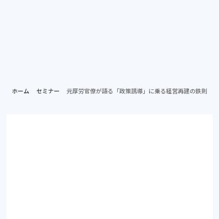
個別相談する
資料ダ
病院担当者向け
ホーム
セミナー
元厚労官僚が語る「政策誘導」に乗る経営再建の鉄則