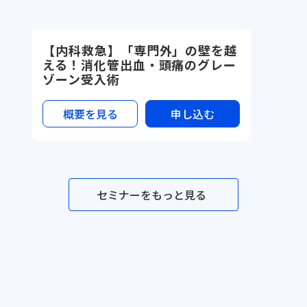
【内科救急】「専門外」の壁を越
える！消化管出血・頭痛のグレー
ゾーン受入術
概要を見る
申し込む
セミナーをもっと見る
セミナー一覧
メソッド一覧
テンプレ一覧
事例一覧
サービス資料
利用規約
プライバシーポリシー
©Dr.'s Prime,inc.