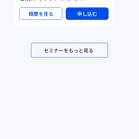
概要を見る
申し込む
セミナーをもっと見る
セミナー一覧
メソッド一覧
テンプレ一覧
事例一覧
サービス資料
利用規約
プライ
©Dr.'s Prime,inc.