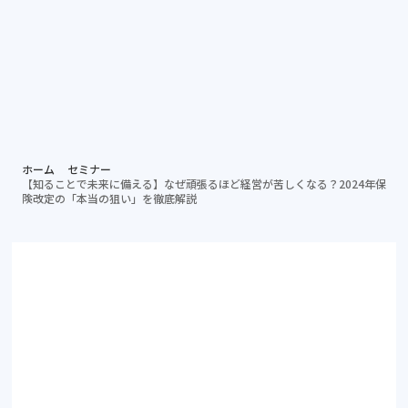
個別相談する
資料ダ
病院担当者向け
ホーム
セミナー
【知ることで未来に備える】なぜ頑張るほど経営が苦しくなる？2024年保
険改定の「本当の狙い」を徹底解説