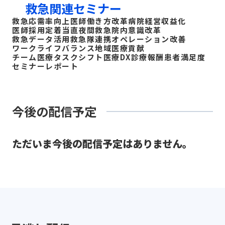
救急関連セミナー
救急応需率向上
医師働き方改革
病院経営収益化
医師採用定着
当直夜間救急
院内意識改革
救急データ活用
救急隊連携
オペレーション改善
ワークライフバランス
地域医療貢献
チーム医療タスクシフト
医療DX
診療報酬
患者満足度
セミナーレポート
今後の配信予定
ただいま今後の配信予定はありません。