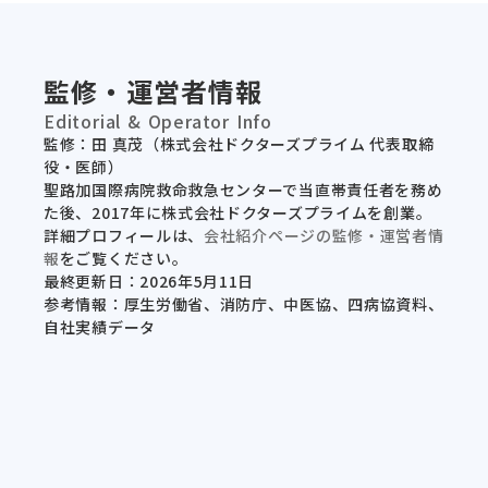
監修・運営者情報
Editorial & Operator Info
監修：田 真茂（株式会社ドクターズプライム 代表取締
役・医師）
聖路加国際病院救命救急センターで当直帯責任者を務め
た後、2017年に株式会社ドクターズプライムを創業。
詳細プロフィールは、
会社紹介ページの監修・運営者情
報
をご覧ください。
最終更新日：2026年5月11日
参考情報：厚生労働省、消防庁、中医協、四病協資料、
自社実績データ
セミナー一覧
メソッド一覧
テンプレ一覧
事例一覧
サービス資料
利用規約
プライ