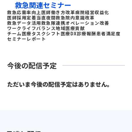
救急関連セミナー
救急応需率向上
医師働き方改革
病院経営収益化
医師採用定着
当直夜間救急
院内意識改革
救急データ活用
救急隊連携
オペレーション改善
ワークライフバランス
地域医療貢献
チーム医療タスクシフト
医療DX
診療報酬
患者満足度
セミナーレポート
今後の配信予定
ただいま今後の配信予定はありません。