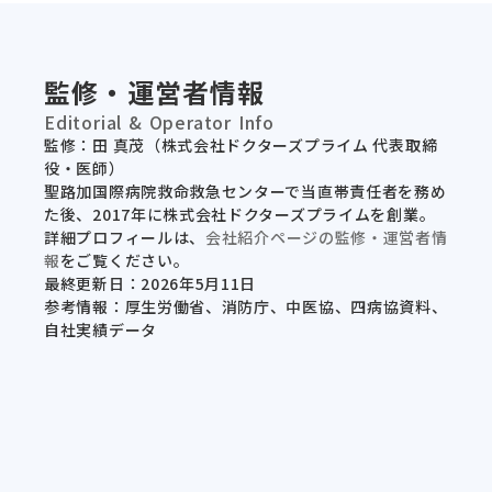
監修・運営者情報
Editorial & Operator Info
監修：田 真茂（株式会社ドクターズプライム 代表取締
役・医師）
聖路加国際病院救命救急センターで当直帯責任者を務め
た後、2017年に株式会社ドクターズプライムを創業。
詳細プロフィールは、
会社紹介ページの監修・運営者情
報
をご覧ください。
最終更新日：2026年5月11日
参考情報：厚生労働省、消防庁、中医協、四病協資料、
自社実績データ
セミナー一覧
メソッド一覧
テンプレ一覧
事例一覧
サービス資料
利用規約
プライ