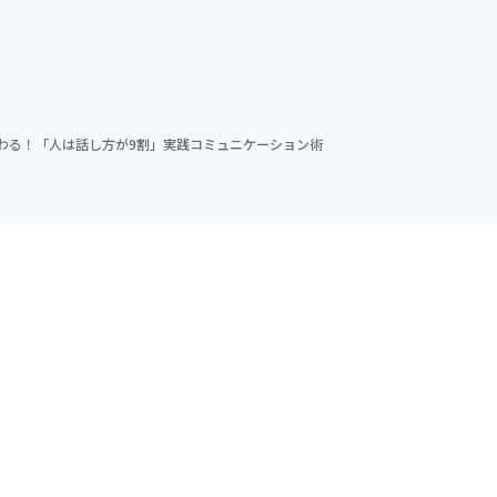
ム
導入実績
セミナー
メソッド
会社紹介
わる！「人は話し方が9割」実践コミュニケーション術