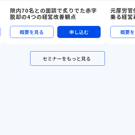
院内70名との面談で炙りでた赤字
元厚労官
脱却の4つの経営改善観点
乗る経営
概要を見る
申し込む
概要を
セミナーをもっと見る
セミナー一覧
メソッド一覧
テンプレ一覧
事例一覧
サービス資料
Dr.'s Prime,inc.
Dr.'s Prime Academia
利用規約
プライバシーポリシー
©Dr.'s Prime,inc.