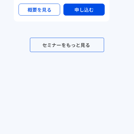
概要を見る
申し込む
セミナーをもっと見る
セミナー一覧
メソッド一覧
テンプレ一覧
事例一覧
サービス資料
利用規約
プライ
©Dr.'s Prime,inc.