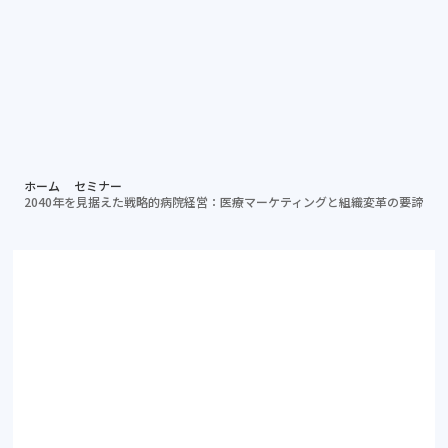
個別相談する
資料ダ
病院担当者向け
ホーム
セミナー
2040年を見据えた戦略的病院経営：医療マーケティングと組織変革の要諦