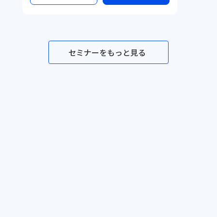
セミナーをもっと見る
セミナー一覧
メソッド一覧
テンプレ一覧
事例一覧
サービス資料
利用規約
プライ
©Dr.'s Prime,inc.