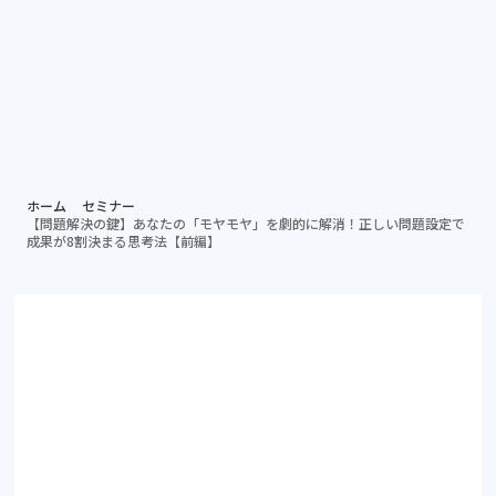
個別相談する
資料ダ
病院担当者向け
ホーム
セミナー
【問題解決の鍵】あなたの「モヤモヤ」を劇的に解消！正しい問題設定で
成果が8割決まる思考法【前編】