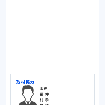
www.tokatsu-clinic.jp
救急要請数や救急応需率を2〜3倍に増やしたい
常勤医師の負担を増やさずに、救急体制を立て
直したい
取材協力
事務
長 仲
村 孝