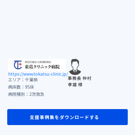
https://www.tokatsu-clinic.jp/
事務長 仲村
エリア：千葉県
孝雄 様
病床数：95床
病院種別：
2次救急
支援事例集をダウンロードする