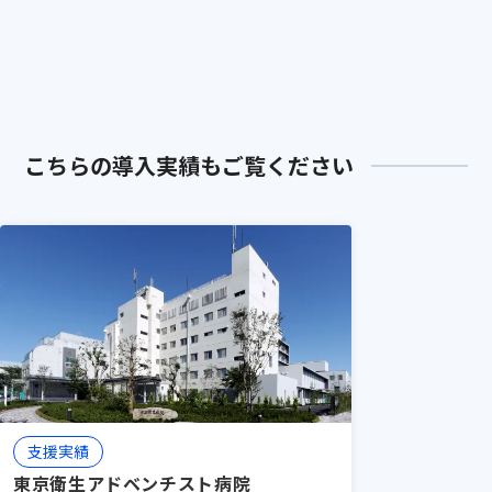
A
「救急体制の構築」を行う点です。イン
メディカルセンター
センティブ設計、マニュアル作成、相互
評価システムなど、組織として成果を出
すための「仕組み」をセットで提供しま
す。
実績：「仕組み」の導入が好循環を
こちらの導入実績もご覧ください
生み出す - 谷津保健病院
支援実績
東京衛生アドベンチスト病院