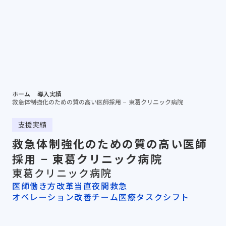
個別相談する
資料ダ
病院担当者向け
ホーム
導入実績
救急体制強化のための質の高い医師採用 − 東葛クリニック病院
支援実績
救急体制強化のための質の高い医師
採用 − 東葛クリニック病院
東葛クリニック病院
医師働き方改革
当直夜間救急
オペレーション改善
チーム医療タスクシフト