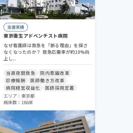
支援実績
東京衛生アドベンチスト病院
なぜ看護師は救急を「断る理由」を探さ
なくなったのか？ 救急応需率が約10%向
上し...
当直夜間救急
院内意識改革
診療報酬
医師働き方改革
病院経営収益化
医師採用定着
エリア：東京都
病床数：186床