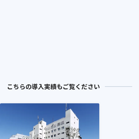
ない経営改善が可能になります。
実績：救急搬送データの可視化・分
実績：看護師主導で勉強会が開かれるな
A
他の医師紹介会社との最大の違い
析体制を構築 - 山元記念病院
ど現場の意識が変化 - 北里大学メディカ
Q
ルセンター
は何ですか？
実績：看護師主導で勉強会が開かれ
単なる「当直枠の穴埋め」ではなく、
るなど現場の意識が変化 - 北里大学
A
「救急体制の構築」を行う点です。イン
メディカルセンター
センティブ設計、マニュアル作成、相互
評価システムなど、組織として成果を出
すための「仕組み」をセットで提供しま
す。
実績：「仕組み」の導入が好循環を
こちらの導入実績もご覧ください
生み出す - 谷津保健病院