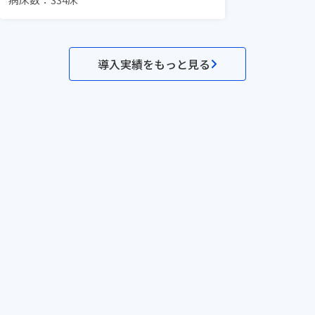
導入実績をもっと見る
セミナー一覧
メソッド一覧
テンプレ一覧
事例一覧
サービス資料
利用規約
プライ
©Dr.'s Prime,inc.