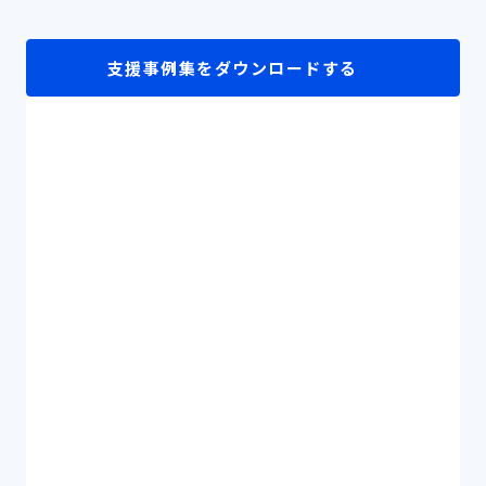
支援事例集をダウンロードする
シェアする
「ドクターズプライムワ
ーク」
東京衛生アドベンチスト病院