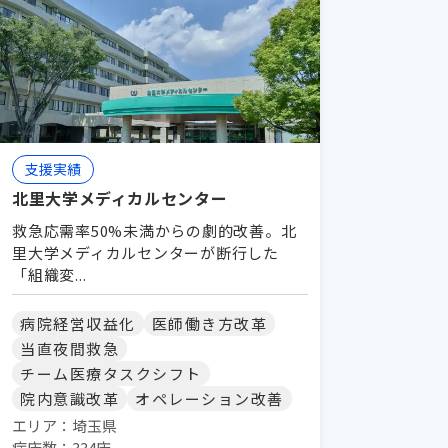
支援実績
北里大学メディカルセンター
救急応需率50%未満からの劇的改善。北
里大学メディカルセンターが断行した
「組織変...
病院経営収益化
医師働き方改革
当直夜間救急
チーム医療タスクシフト
院内意識改革
オペレーション改善
エリア：埼玉県
病床数：334床