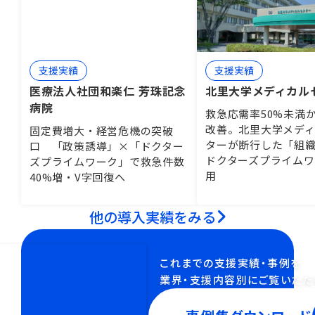
支援実績
支援実績
医療法人社団和楽仁 芳珠記念
北里大学メディカル
病院
救急応需率50%未満
改善。北里大学メデ
固定費増大・経営危機の突破
ターが断行した「組
口 「政策誘導」×「ドクター
ドクターズプライム
ズプライムワーク」で救急件数
用
40%増・V字回復へ
他の導入実績をみる
これまでの支援実績・事例を
業界・支援内容別にご覧いただ