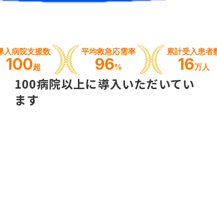
導入病院支援数
平均救急応需率
累計受入患者
100
96
16
超
%
万人
100病院以上に導入いただいてい
ます