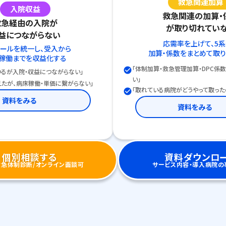
救急関連加算
入院収益
救急関連の加算・
救急経由の入院が
が取り切れてい
益につながらない
応需率を上げて、5
ールを統一し、受入から
加算・係数をまとめて取
稼働までを収益化する
「体制加算・救急管理加算・DPC係
check_circle
いるが入院・収益につながらない」
い」
えたが、病床稼働・単価に繋がらない」
「取れている病院がどうやって取った
check_circle
資料をみる
資料をみる
個別相談する
資料ダウンロ
急体制診断/オンライン面談可
サービス内容・導入病院の