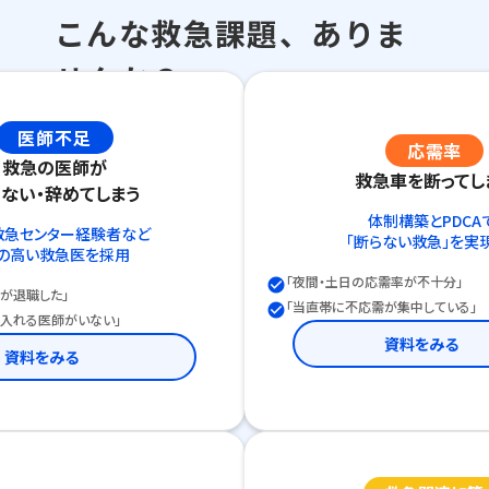
こんな救急課題、ありま
せんか？
医師不足
応需率
救急の医師が
救急車を断ってし
りない・辞めてしまう
体制構築とPDCA
救急センター経験者など
「断らない救急」を実
の高い救急医を採用
「夜間・土日の応需率が不十分」
check_circle
が退職した」
「当直帯に不応需が集中している」
check_circle
に入れる医師がいない」
資料をみる
資料をみる