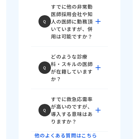
して紹介を行なってお
す。
すでに他の非常勤
の導入により、主に以下
りません。媒体やスカ
"断らない医師"と"デ
医師採用会社や知
の3つの経営メリットが期
ウト機能などを介して
ータ分析"の救急改善
人の医師に勤務頂
Q
待できます。
病院に非常勤医師など
プラットフォームで
いていますが、併
・増収効果：救急車受入
を採用頂くことが可能
用は可能ですか？
件数の増加による、診療
す。
です。
A
報酬収益の向上。
・救急応需の強化：救
はい、他社様や知人の
・採用コスト削減：離職
A
急件数を増やし、収益
どのような診療
医師との併用も可能で
率の低下や、効率的な医
を向上させる。
科・スキルの医師
す。「夜間の救急当直
師配置によるコスト最適
Q
・現場負担の軽減：ス
が在籍しています
だけ強化したい」「特
化。
キルの高い医師によ
か？
定の曜日だけ医師が足
・ブランド向上：地域に
り、常勤医や看護師の
りない」といった場合
A
おける「救急を断らない
負担を減らす。 これら
救急科専門医、総合診
に、難易度の高い救急
病院」としての信頼獲
を実現できる「実績の
すでに救急応需率
療科を中心に、外科、
枠のみドクターズプラ
得。
ある医師」を採用でき
が高いのですが、
内科、整形外科など、
イムワークにご依頼い
Q
る点が、他社との差別
導入する意味はあ
救急対応（ER）に精通
ただくケースも多数ご
化ポイントです。
りますか？
した医師が多数在籍し
ざいます。
ています。 貴院の救急
A
はい、あります。応需
他のよくある質問はこちら
搬送の傾向（内科系が