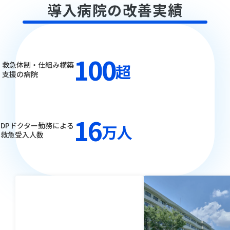
導入病院の改善実績
100
救急体制・仕組み構築
超
支援の病院
16
DPドクター勤務による
万人
救急受入人数