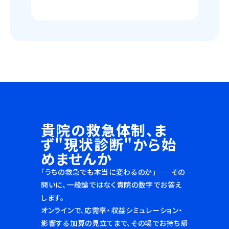
率がすでに高い病院で
多い、外傷が多い等）
も、伸びしろは残って
に合わせて、最適なス
います。外部の救急医
キルセットを持つ医師
で当直を分散すれば、
をマッチングいたしま
常勤医の負担を軽減
す。
し、疲弊による離職を
防いで体制を持続させ
られます。また、受け
入れた患者を経過観察
A
入院につなげる仕組み
貴院の救急体制、ま
を整えることで、救急
ず"現状診断"から始
経由の入院・収益にも
余地が生まれます。
めませんか
「もう限界まで来てい
「うちの救急でも本当に変わるのか」——その
る」ように見える病院
問いに、一般論ではなく貴院の数字でお答え
でも、負担軽減と入院
します。
収益の両面で、次の一
オンラインで、応需率・収益シミュレーション・
手をご提案できます。
影響する加算の見立てまで、その場でお持ち帰