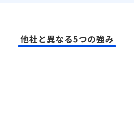
他社と異なる5つの強み
供給源
学び続ける医師コミュニティと
し、質の高い医師を採用