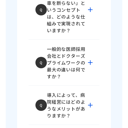
車を断らない」と
いうコンセプト
Q
は、どのような仕
組みで実現されて
いますか？
ドクターズプライムワ
一般的な医師採用
ークでは、独自の評価
会社とドクターズ
制度により高い応需率
プライムワークの
Q
を実現しています。 具
最大の違いは何で
体的には、「救急応需
すか？
数」を最重要指標とし
て医師を評価し、過去
A
最大の違いは、単なる
の勤務実績において
導入によって、病
欠員補充ではなく「病
「断らない姿勢」と
院経営にはどのよ
院経営の改善」にコミ
「高いスキル」が実証
Q
うなメリットがあ
ットする点です。
された医師のみを厳選
りますか？
・会社カテゴリー：弊
して採用して頂ける仕
社は医師採用の手法と
組みを採用していま
ドクターズプライムワーク