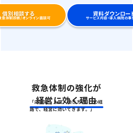
つくります。
個別相談する
資料ダウンロー
救急体制診断/オンライン面談可
サービス内容・導入病院の事
救急体制の強化が
経営に効く理由
「応需率・入院・働き方の3つの経
路で、経営に効いてきます。」