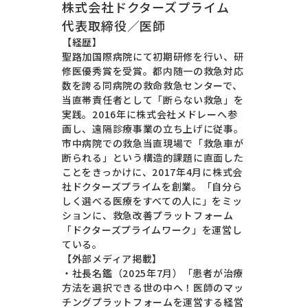
株式会社ドクターズプライム
代表取締役／医師
【経歴】
聖路加国際病院にて初期研修を行い、研
修医優秀賞を受賞。都内随一の救急対応
数を誇る同病院の救命救急センターで、
当直帯責任者として「断らない救急」を
実践。2016年に株式会社メドレーへ参
画し、遠隔診療事業の立ち上げに従事。
市中病院での救急当直現場で「救急車が
断られる」という構造的課題に直面した
ことをきっかけに、2017年4月に株式会
社ドクターズプライムを創業。「自分ら
しく選べる医療をすべての人に」をミッ
ションに、救急改善プラットフォーム
「ドクターズプライムワーク」を運営し
ている。
【外部メディア掲載】
・社長名鑑（2025年7月）「患者が治療
方法を選択できる世の中へ！医師のマッ
チングプラットフォームを運営する経営