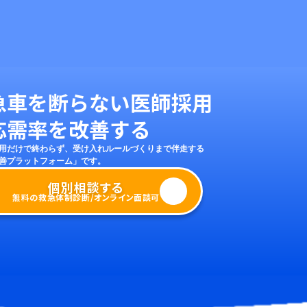
個別相談する
資料ダ
病院担当者向け
急車を断らない医師採用
応需率を改善する
用だけで終わらず、受け入れルールづくりまで伴走する
善プラットフォーム」です。
個別相談する
無料の救急体制診断/オンライン面談可