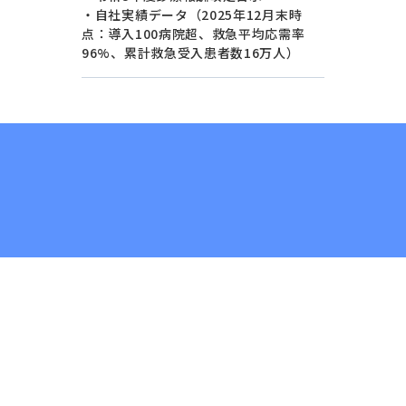
・自社実績データ（2025年12月末時
点：導入100病院超、救急平均応需率
96%、累計救急受入患者数16万人）
セミナー一覧
メソッド一覧
テンプレ一覧
事例一覧
サービス資料
利用規約
プライ
©Dr.'s Prime,inc.