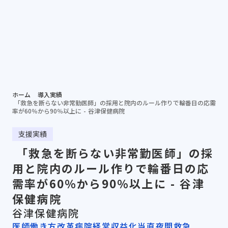
個別相談する
資料ダ
病院担当者向け
ホーム
導入実績
「救急を断らない非常勤医師」の採用と院内のルール作りで輪番日の応需
率が60％から90％以上に - 谷津保健病院
支援実績
「救急を断らない非常勤医師」の採
用と院内のルール作りで輪番日の応
需率が60％から90％以上に - 谷津
保健病院
谷津保健病院
医師働き方改革
病院経営収益化
当直夜間救急