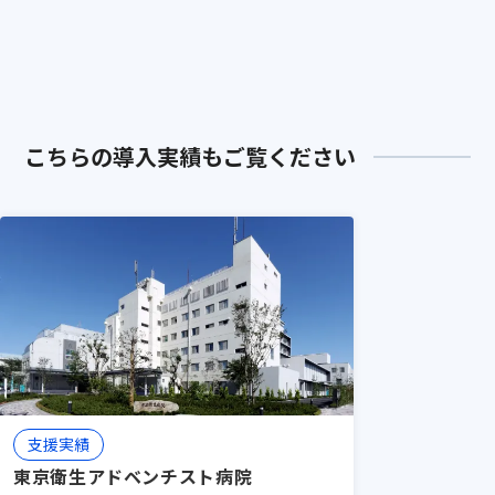
「救急体制の構築」を行う点です。イン
メディカルセンター
センティブ設計、マニュアル作成、相互
評価システムなど、組織として成果を出
すための「仕組み」をセットで提供しま
す。
実績：「仕組み」の導入が好循環を
こちらの導入実績もご覧ください
生み出す - 谷津保健病院
支援実績
東京衛生アドベンチスト病院