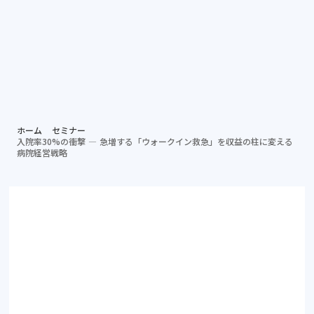
個別相談する
資料ダ
病院担当者向け
ホーム
セミナー
入院率30%の衝撃 ― 急増する「ウォークイン救急」を収益の柱に変える
病院経営戦略