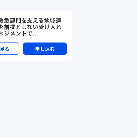
救急部門を支える地域連
を前提としない受け入れ
ジメントで...
見る
申し込む
シーポリシー
ademia
s Prime,inc.