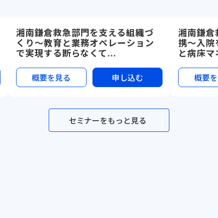
湘南鎌倉救急部門を支える組織づ
湘南鎌倉
くり〜教育と業務オペレーション
携〜入院
で実現する断らなくて...
と病床マネ
概要を見る
申し込む
概要を
セミナーをもっと見る
セミナー一覧
メソッド一覧
テンプレ一覧
事例一覧
サービス資料
利用規約
プライバ
Dr.'s Prime,inc.
Dr.'s Prime Ac
©Dr.'