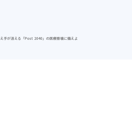
ム
導入実績
セミナー
メソッド
会社紹介
手が消える「Post 2040」の医療崩壊に備えよ