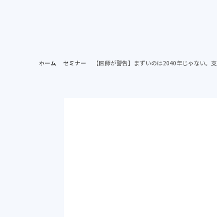
ホー
病院担当者向け
ホーム
セミナー
【医師が警告】まずいのは2040年じゃない。支え