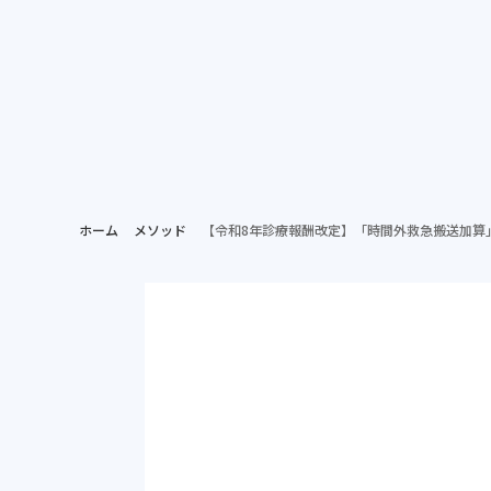
ホー
病院担当者向け
ホーム
メソッド
【令和8年診療報酬改定】「時間外救急搬送加算