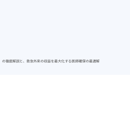
ム
導入実績
セミナー
メソッド
会社紹介
」の徹底解説と、救急外来の収益を最大化する医師確保の最適解