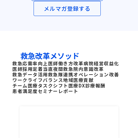
メルマガ登録する
救急改革メソッド
救急応需率向上
医師働き方改革
病院経営収益化
医師採用定着
当直夜間救急
院内意識改革
救急データ活用
救急隊連携
オペレーション改善
ワークライフバランス
地域医療貢献
チーム医療タスクシフト
医療DX
診療報酬
患者満足度
セミナーレポート