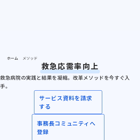
個別相談する
資料ダ
病院担当者向け
ホーム
メソッド
救急応需率向上
救急病院の実践と結果を凝縮。改革メソッドを今すぐ入
手。
サービス資料を請求
する
事務長コミュニティへ
登録