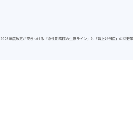
ム
導入実績
セミナー
メソッド
会社紹介
。 2026年度改定が突きつける「急性期病院の生存ライン」と「賃上げ倒産」の回避