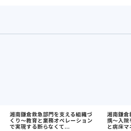
湘南鎌倉救急部門を支える組織づ
湘南鎌倉
くり〜教育と業務オペレーション
携〜入院
で実現する断らなくて...
と病床マネ