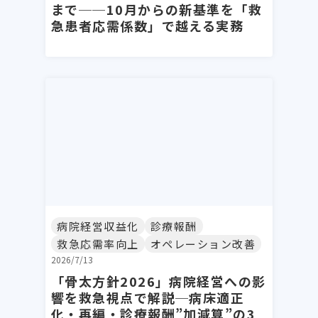
まで──10月からの新基準を「救
急患者応需係数」で越える実務
病院経営収益化
診療報酬
救急応需率向上
オペレーション改善
2026/7/13
「骨太方針2026」病院経営への影
響を救急視点で解説─病床適正
化・再編・診療報酬”加減算”の3