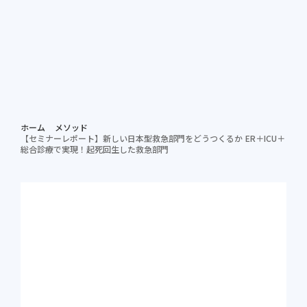
個別相談する
資料ダ
病院担当者向け
ホーム
メソッド
【セミナーレポート】新しい日本型救急部門をどうつくるか ER＋ICU＋
総合診療で実現！起死回生した救急部門