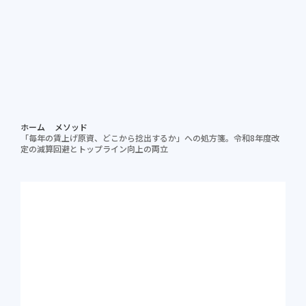
個別相談する
資料ダ
病院担当者向け
ホーム
メソッド
「毎年の賃上げ原資、どこから捻出するか」への処方箋。令和8年度改
定の減算回避とトップライン向上の両立