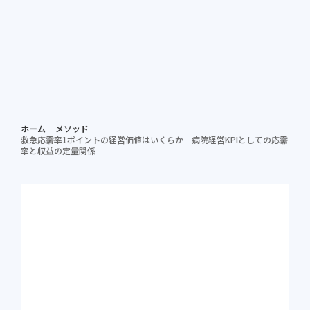
個別相談する
資料ダ
病院担当者向け
ホーム
メソッド
救急応需率1ポイントの経営価値はいくらか─病院経営KPIとしての応需
率と収益の定量関係