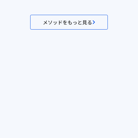
メソッドをもっと見る
セミナー一覧
メソッド一覧
テンプレ一覧
事例一覧
サービス資料
利用規約
プライ
©Dr.'s Prime,inc.