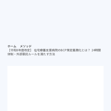
個別相談する
資料ダ
病院担当者向け
ホーム
メソッド
【令和8年度改定】 在宅療養支援病院のBCP策定義務化とは？ 24時間
体制・外部委託ルールを満たす方法