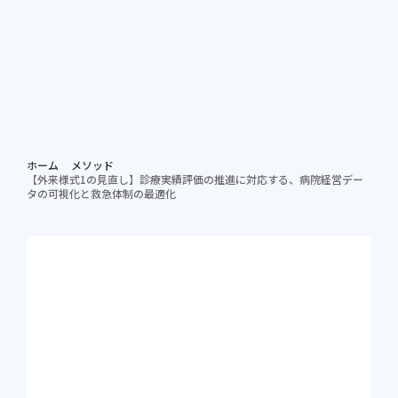
個別相談する
資料ダ
病院担当者向け
ホーム
メソッド
【外来様式1の見直し】診療実績評価の推進に対応する、病院経営デー
タの可視化と救急体制の最適化