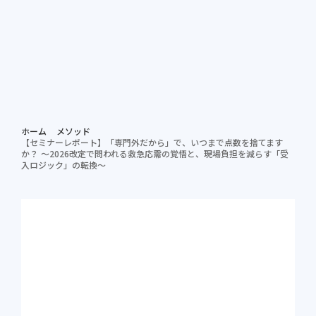
個別相談する
資料ダ
病院担当者向け
ホーム
メソッド
【セミナーレポート】「専門外だから」で、いつまで点数を捨てます
か？ ～2026改定で問われる救急応需の覚悟と、現場負担を減らす「受
入ロジック」の転換～