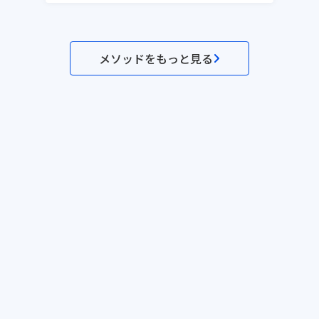
メソッドをもっと見る
セミナー一覧
メソッド一覧
テンプレ一覧
事例一覧
サービス資料
利用規約
プライ
©Dr.'s Prime,inc.