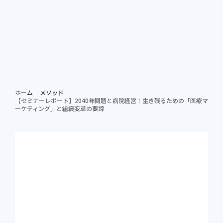
個別相談する
資料ダ
病院担当者向け
ホーム
メソッド
【セミナーレポート】2040年問題と病院経営！生き残るための「医療マ
ーケティング」と組織変革の要諦