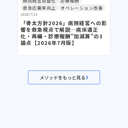
病院経営収益化
診療報酬
救急応需率向上
オペレーション改善
2026/7/13
「骨太方針2026」病院経営への影
響を救急視点で解説─病床適正
化・再編・診療報酬”加減算”の3
論点【2026年7月版】
メソッドをもっと見る
セミナー一覧
メソッド一覧
テンプレ一覧
事例一覧
サービス資料
利用規約
プライ